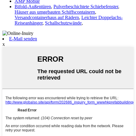
AMP Mobile
Bifold-Außentüren
,
Pulverbeschichtete Schiebefenster
,
Häuser aus umgebauten Schiffscontainern
,
Versandcontainerhaus auf Rädern
,
Leichter Doppelachs-
Reiseanhänger
,
Schallschutzwände
,
E-Mail senden
x