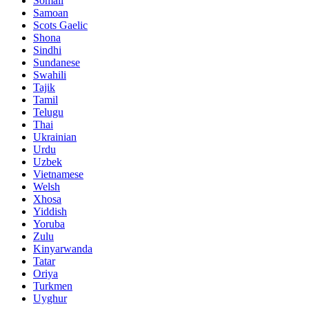
Somali
Samoan
Scots Gaelic
Shona
Sindhi
Sundanese
Swahili
Tajik
Tamil
Telugu
Thai
Ukrainian
Urdu
Uzbek
Vietnamese
Welsh
Xhosa
Yiddish
Yoruba
Zulu
Kinyarwanda
Tatar
Oriya
Turkmen
Uyghur