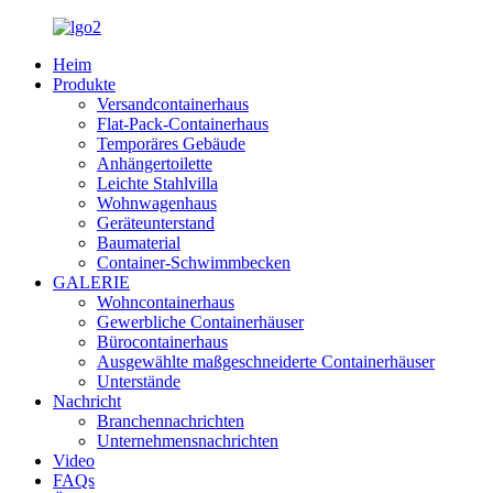
Heim
Produkte
Versandcontainerhaus
Flat-Pack-Containerhaus
Temporäres Gebäude
Anhängertoilette
Leichte Stahlvilla
Wohnwagenhaus
Geräteunterstand
Baumaterial
Container-Schwimmbecken
GALERIE
Wohncontainerhaus
Gewerbliche Containerhäuser
Bürocontainerhaus
Ausgewählte maßgeschneiderte Containerhäuser
Unterstände
Nachricht
Branchennachrichten
Unternehmensnachrichten
Video
FAQs