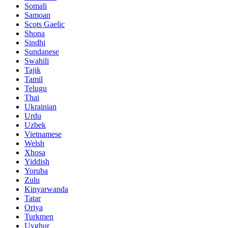
Somali
Samoan
Scots Gaelic
Shona
Sindhi
Sundanese
Swahili
Tajik
Tamil
Telugu
Thai
Ukrainian
Urdu
Uzbek
Vietnamese
Welsh
Xhosa
Yiddish
Yoruba
Zulu
Kinyarwanda
Tatar
Oriya
Turkmen
Uyghur