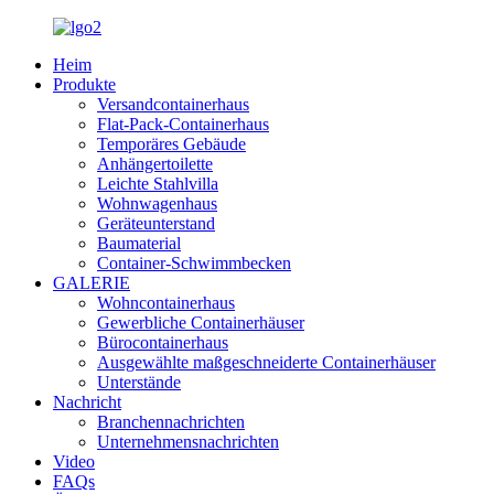
Heim
Produkte
Versandcontainerhaus
Flat-Pack-Containerhaus
Temporäres Gebäude
Anhängertoilette
Leichte Stahlvilla
Wohnwagenhaus
Geräteunterstand
Baumaterial
Container-Schwimmbecken
GALERIE
Wohncontainerhaus
Gewerbliche Containerhäuser
Bürocontainerhaus
Ausgewählte maßgeschneiderte Containerhäuser
Unterstände
Nachricht
Branchennachrichten
Unternehmensnachrichten
Video
FAQs