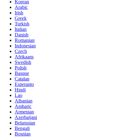
Korean
Arabic
Irish
Greek
Turkish
Italian
Danish
Romanian
Indonesian
Czech
Afrikaans
Swedish
Polish
Basque
Catalan
Esperanto
Hindi
Lao
Albanian
Amharic
Armenian
Azerbaijani
Belarusian
Bengali
Bosnian