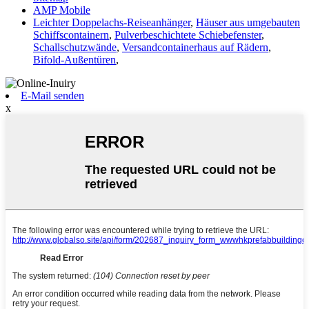
AMP Mobile
Leichter Doppelachs-Reiseanhänger
,
Häuser aus umgebauten
Schiffscontainern
,
Pulverbeschichtete Schiebefenster
,
Schallschutzwände
,
Versandcontainerhaus auf Rädern
,
Bifold-Außentüren
,
E-Mail senden
x