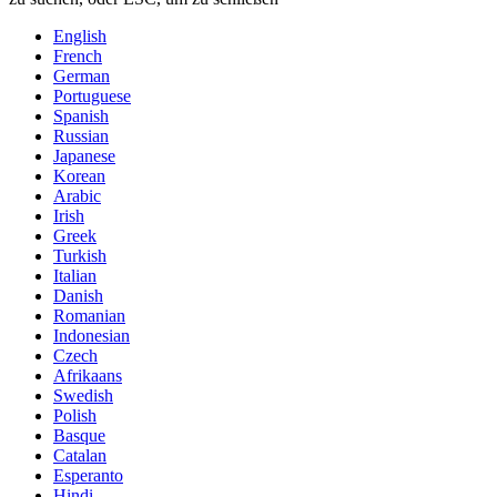
English
French
German
Portuguese
Spanish
Russian
Japanese
Korean
Arabic
Irish
Greek
Turkish
Italian
Danish
Romanian
Indonesian
Czech
Afrikaans
Swedish
Polish
Basque
Catalan
Esperanto
Hindi