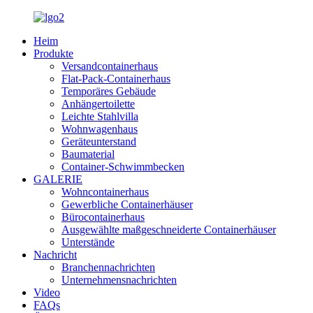
Heim
Produkte
Versandcontainerhaus
Flat-Pack-Containerhaus
Temporäres Gebäude
Anhängertoilette
Leichte Stahlvilla
Wohnwagenhaus
Geräteunterstand
Baumaterial
Container-Schwimmbecken
GALERIE
Wohncontainerhaus
Gewerbliche Containerhäuser
Bürocontainerhaus
Ausgewählte maßgeschneiderte Containerhäuser
Unterstände
Nachricht
Branchennachrichten
Unternehmensnachrichten
Video
FAQs