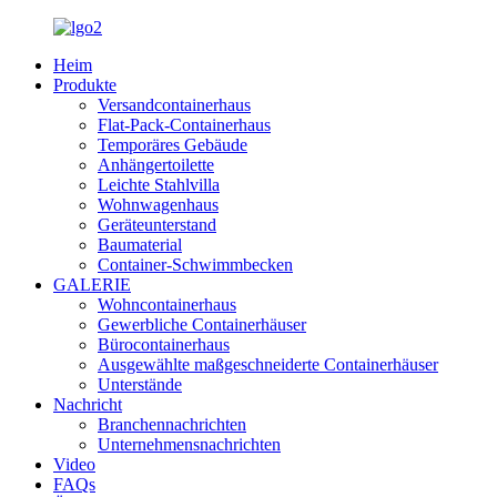
Heim
Produkte
Versandcontainerhaus
Flat-Pack-Containerhaus
Temporäres Gebäude
Anhängertoilette
Leichte Stahlvilla
Wohnwagenhaus
Geräteunterstand
Baumaterial
Container-Schwimmbecken
GALERIE
Wohncontainerhaus
Gewerbliche Containerhäuser
Bürocontainerhaus
Ausgewählte maßgeschneiderte Containerhäuser
Unterstände
Nachricht
Branchennachrichten
Unternehmensnachrichten
Video
FAQs