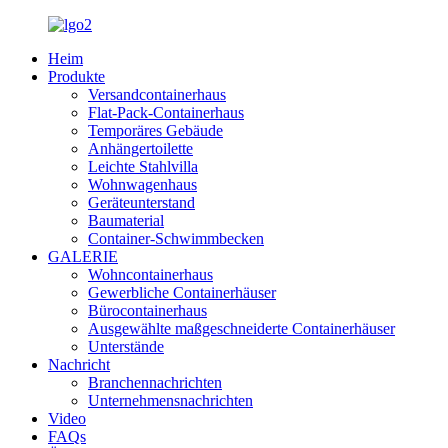
Heim
Produkte
Versandcontainerhaus
Flat-Pack-Containerhaus
Temporäres Gebäude
Anhängertoilette
Leichte Stahlvilla
Wohnwagenhaus
Geräteunterstand
Baumaterial
Container-Schwimmbecken
GALERIE
Wohncontainerhaus
Gewerbliche Containerhäuser
Bürocontainerhaus
Ausgewählte maßgeschneiderte Containerhäuser
Unterstände
Nachricht
Branchennachrichten
Unternehmensnachrichten
Video
FAQs