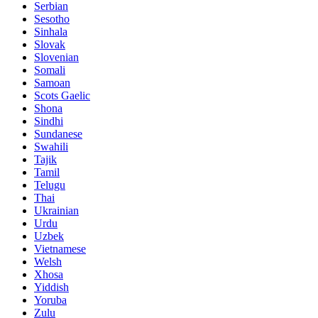
Serbian
Sesotho
Sinhala
Slovak
Slovenian
Somali
Samoan
Scots Gaelic
Shona
Sindhi
Sundanese
Swahili
Tajik
Tamil
Telugu
Thai
Ukrainian
Urdu
Uzbek
Vietnamese
Welsh
Xhosa
Yiddish
Yoruba
Zulu