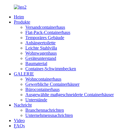
Heim
Produkte
Versandcontainerhaus
Flat-Pack-Containerhaus
Temporäres Gebäude
Anhängertoilette
Leichte Stahlvilla
Wohnwagenhaus
Geräteunterstand
Baumaterial
Container-Schwimmbecken
GALERIE
Wohncontainerhaus
Gewerbliche Containerhäuser
Bürocontainerhaus
Ausgewählte maßgeschneiderte Containerhäuser
Unterstände
Nachricht
Branchennachrichten
Unternehmensnachrichten
Video
FAQs