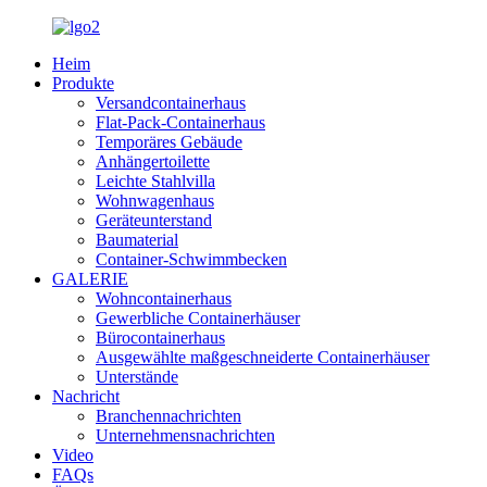
Heim
Produkte
Versandcontainerhaus
Flat-Pack-Containerhaus
Temporäres Gebäude
Anhängertoilette
Leichte Stahlvilla
Wohnwagenhaus
Geräteunterstand
Baumaterial
Container-Schwimmbecken
GALERIE
Wohncontainerhaus
Gewerbliche Containerhäuser
Bürocontainerhaus
Ausgewählte maßgeschneiderte Containerhäuser
Unterstände
Nachricht
Branchennachrichten
Unternehmensnachrichten
Video
FAQs