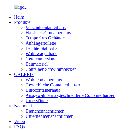
Heim
Produkte
Versandcontainerhaus
Flat-Pack-Containerhaus
Temporäres Gebäude
Anhängertoilette
Leichte Stahlvilla
Wohnwagenhaus
Geräteunterstand
Baumaterial
Container-Schwimmbecken
GALERIE
Wohncontainerhaus
Gewerbliche Containerhäuser
Bürocontainerhaus
Ausgewählte maßgeschneiderte Containerhäuser
Unterstände
Nachricht
Branchennachrichten
Unternehmensnachrichten
Video
FAQs