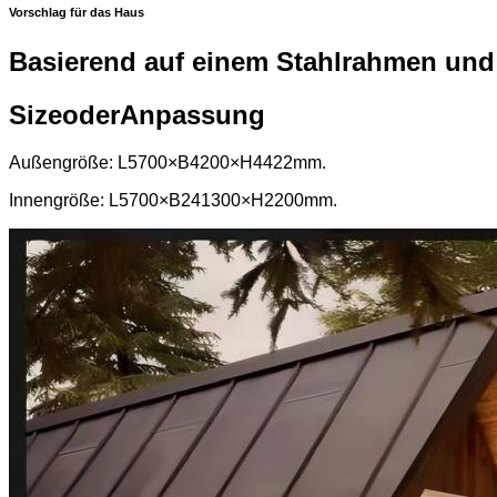
Vorschlag für das Haus
Basierend auf einem Stahlrahmen und 
Si
ze
oder
Anpassung
Außengröße: L5700×B4200×H4422mm.
Innengröße: L5700×B241300×H2200mm.