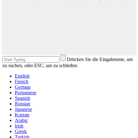
Drücken Sie die Eingabetaste, um
zu suchen, oder ESC, um zu schließen
English
French
German
Portuguese
Spanish
Russian
Japanese
Korean
Arabic
Irish
Greek
Turkish