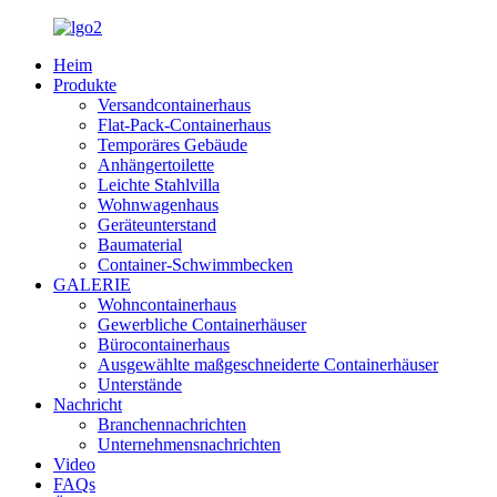
Heim
Produkte
Versandcontainerhaus
Flat-Pack-Containerhaus
Temporäres Gebäude
Anhängertoilette
Leichte Stahlvilla
Wohnwagenhaus
Geräteunterstand
Baumaterial
Container-Schwimmbecken
GALERIE
Wohncontainerhaus
Gewerbliche Containerhäuser
Bürocontainerhaus
Ausgewählte maßgeschneiderte Containerhäuser
Unterstände
Nachricht
Branchennachrichten
Unternehmensnachrichten
Video
FAQs