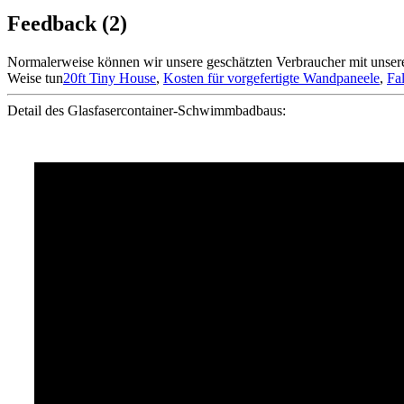
Feedback (2)
Normalerweise können wir unsere geschätzten Verbraucher mit unserem 
Weise tun
20ft Tiny House
,
Kosten für vorgefertigte Wandpaneele
,
Fa
Detail des Glasfasercontainer-Schwimmbadbaus: