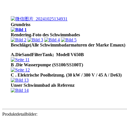
Grundriss
Rendering-Foto des Schwimmbades
Beschläge
(Alle Schwimmbadarmaturen der Marke Emaux)
A.Die
Sand
Filter
Tank
;
Modell V650B
B .
Die Wasserpumpe (SS100/SS100T)
C . Elektrische Poolheizung. (30 kW / 380 V / 45 A / De63)
Unser Schwimmbad als Referenz
Produktdetailbilder: