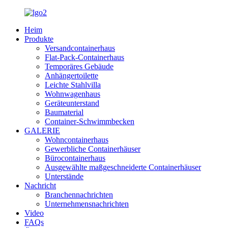
Heim
Produkte
Versandcontainerhaus
Flat-Pack-Containerhaus
Temporäres Gebäude
Anhängertoilette
Leichte Stahlvilla
Wohnwagenhaus
Geräteunterstand
Baumaterial
Container-Schwimmbecken
GALERIE
Wohncontainerhaus
Gewerbliche Containerhäuser
Bürocontainerhaus
Ausgewählte maßgeschneiderte Containerhäuser
Unterstände
Nachricht
Branchennachrichten
Unternehmensnachrichten
Video
FAQs