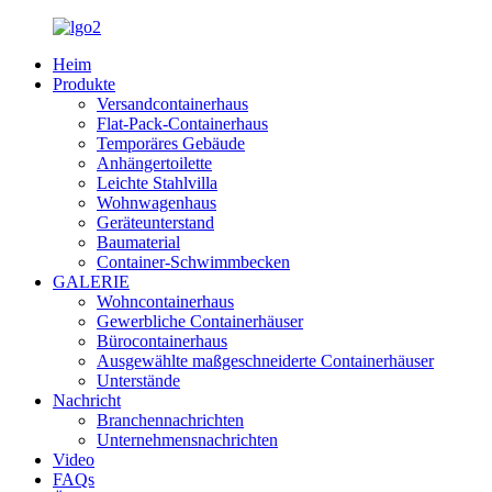
Heim
Produkte
Versandcontainerhaus
Flat-Pack-Containerhaus
Temporäres Gebäude
Anhängertoilette
Leichte Stahlvilla
Wohnwagenhaus
Geräteunterstand
Baumaterial
Container-Schwimmbecken
GALERIE
Wohncontainerhaus
Gewerbliche Containerhäuser
Bürocontainerhaus
Ausgewählte maßgeschneiderte Containerhäuser
Unterstände
Nachricht
Branchennachrichten
Unternehmensnachrichten
Video
FAQs