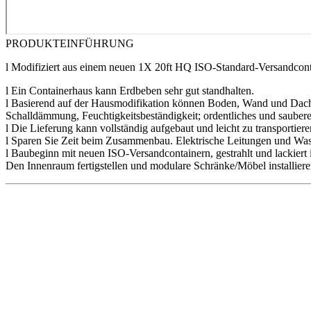
PRODUKTEINFÜHRUNG
l Modifiziert aus einem neuen 1X 20ft HQ ISO-Standard-Versandcont
l Ein Containerhaus kann Erdbeben sehr gut standhalten.
l Basierend auf der Hausmodifikation können Boden, Wand und Dach a
Schalldämmung, Feuchtigkeitsbeständigkeit; ordentliches und sauber
l Die Lieferung kann vollständig aufgebaut und leicht zu transportie
l Sparen Sie Zeit beim Zusammenbau. Elektrische Leitungen und Wasse
l Baubeginn mit neuen ISO-Versandcontainern, gestrahlt und lackiert
Den Innenraum fertigstellen und modulare Schränke/Möbel installieren