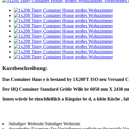
Kurzbeschreibung:
Das
Container
Haus
e
is
bestand
by
1X20FT
ISO
neu
Versand
C
Der
HQ
Container
Standard
Größe
Wille
be
6058 mm
X
2438 
Innen
würde
be
einschließlich
a
Kingsize
be
d,
a
klein
Küche
,
fa
Ständiger Wohnsitz:
Ständiger Wohnsitz
dauerhaftes Eigentum:
Zur Veräußerung verfügbare finanzielle V