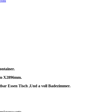
ontainer.
mm
X2896mm.
ltbar
Essen
Tisch
,
Und
a
voll
Badezimmer.
ermögenswerte